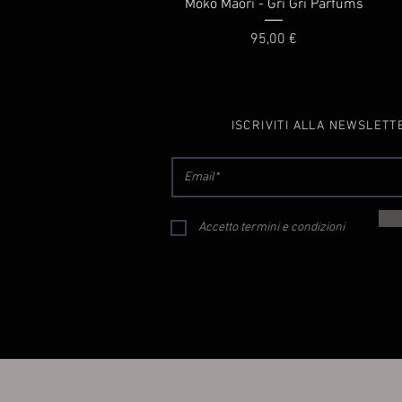
Vista rapida
Moko Maori - Gri Gri Parfums
Prezzo
95,00 €
ISCRIVITI ALLA NEWSLETT
Accetto termini e condizioni