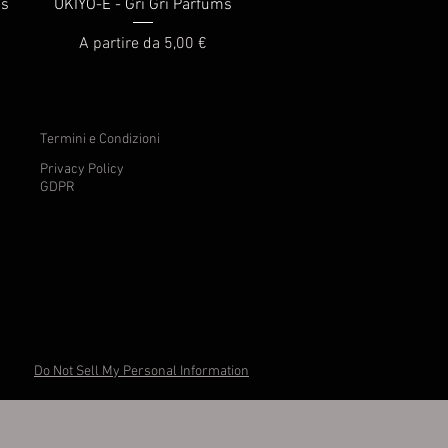
Vista rapida
ms
UKIYO-E - Gri Gri Parfums
Prezzo scontato
A partire da
5,00 €
Termini e Condizioni
Privacy Policy
GDPR
Do Not Sell My Personal Information