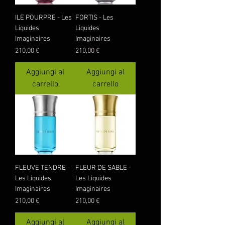
ILE POURPRE - Les
FORTIS - Les
Liquides
Liquides
Imaginaires
Imaginaires
Prezzo
Prezzo
210,00 €
210,00 €
Aggiungi al
Aggiungi al
carrello
carrello
FLEUVE TENDRE -
FLEUR DE SABLE -
Les Liquides
Les Liquides
Imaginaires
Imaginaires
Prezzo
Prezzo
210,00 €
210,00 €
Aggiungi al
Aggiungi al