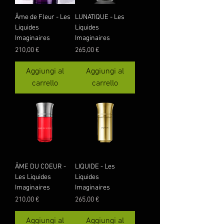
Âme de Fleur - Les
LUNATIQUE - Les
Liquides
Liquides
Imaginaires
Imaginaires
Prezzo
Prezzo
210,00 €
265,00 €
Aggiungi al
Aggiungi al
carrello
carrello
ÂME DU COEUR -
LIQUIDE - Les
Les Liquides
Liquides
Imaginaires
Imaginaires
Prezzo
Prezzo
210,00 €
265,00 €
Aggiungi al
Aggiungi al