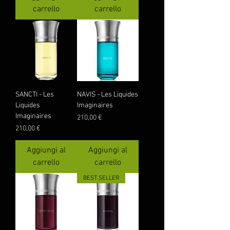
carrello
carrello
SANCTI - Les
NAVIS - Les Liquides
Liquides
Imaginaires
Imaginaires
Prezzo
210,00 €
Prezzo
210,00 €
Aggiungi al
Aggiungi al
carrello
carrello
BEST SELLER