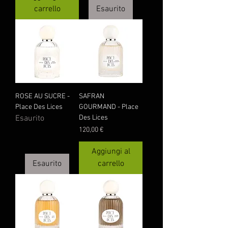
carrello
Esaurito
ROSE AU SUCRE -
SAFRAN
Place Des Lices
GOURMAND - Place
Esaurito
Des Lices
Prezzo
120,00 €
Aggiungi al
Esaurito
carrello