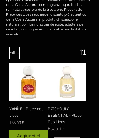
della Costa Azzurra, c
on fragranze ispirate dalla
raffinata atmosfera della tradizione Provenzale
Place des Lices racchiude lo spirito più autentico
della Costa Azzurra in prodotti di ispirazione
naturale, con formulazioni delicate, adatte a pelli
sensibili, con ingredienti naturali e non testati su
animali.
Filtra
VANÎLE - Place des
PATCHOULY
Lices
ESSENTIAL - Place
Des Lices
Prezzo
138,00 €
Esaurito
Aggiungi al