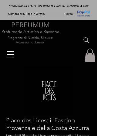
SPEDIZIONE IN ITALIA GRATUITA PER ORDINI SUPERIORI A 150€
PERFUMUM
Profumeria Artistica a Ravenna
Fragranze di Nicchia, Bijoux e
Accessori di Lusso
Place des Lices: il Fascino
Provenzale della Costa Azzurra
I prodotti Place des Lices esprimono tutto il fascino