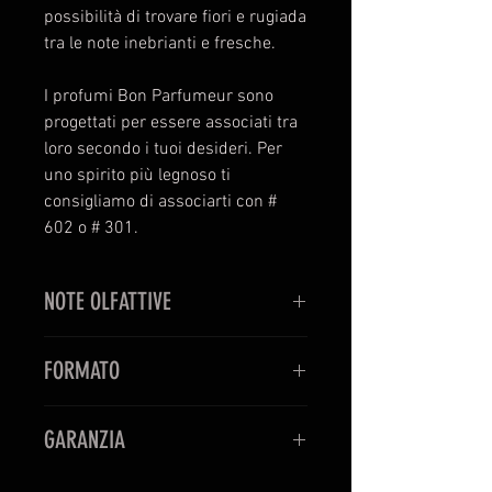
possibilità di trovare fiori e rugiada
tra le note inebrianti e fresche.
I profumi Bon Parfumeur sono
progettati per essere associati tra
loro secondo i tuoi desideri. Per
uno spirito più legnoso ti
consigliamo di associarti con #
602 o # 301.
NOTE OLFATTIVE
ACQUATICA
FORMATO
TESTA Violetta, Ribes nero,
Osmanto
EAU DE PARFUM
CUORE Fresia, Peonia, Rosa
GARANZIA
30 ml - 100 ml
FONDO Muschio, Ambretta
PERFUMUM è rivenditore ufficiale