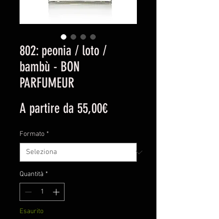
802: peonia / loto /
bambù - BON
PARFUMEUR
Prezzo
A partire da
55,00€
scontato
Formato
*
Quantità
*
Esaurito