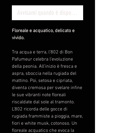
Avvisami quando è disponibile
Floreale e acquatico, delicato e
vivido.
Tra acqua e terra, l’802 di Bon
Pafumeur celebra l’evoluzione
della peonia. All’inizio è fresca e
aspra, sboccia nella rugiada del
mattino. Poi, setosa e cipriata,
diventa cremosa per svelare infine
le sue vibranti note floreali
riscaldate dal sole al tramonto.
L’802 ricorda delle gocce di
rugiada frammiste a pioggia, mare,
fiori e white musk, cotonoso. Un
floreale acquatico che evoca la