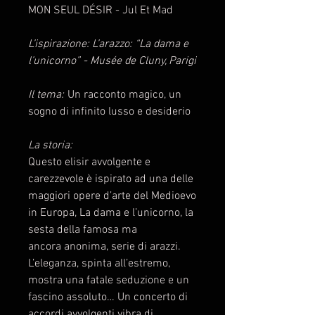
MON SEUL DÉSIR - Jul Et Mad
L’ispirazione: L’arazzo: “La dama e
l’unicorno” - Musée de Cluny, Parigi
Il tema:
Un racconto magico, un
sogno di infinito lusso e desiderio
La storia:
Questo elisir avvolgente e
carezzevole è ispirato ad una delle
maggiori opere d’arte del Medioevo
in Europa, La dama e l’unicorno, la
sesta della famosa ma
ancora anonima, serie di arazzi.
L’eleganza, spinta all’estremo,
mostra una fatale seduzione e un
fascino assoluto… Un concerto di
accordi avvolgenti vibra di