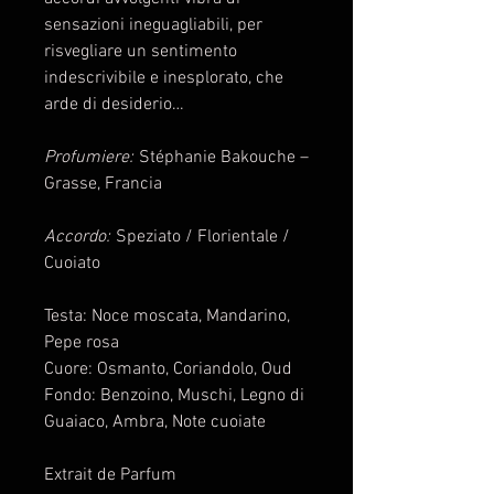
sensazioni ineguagliabili, per
risvegliare un sentimento
indescrivibile e inesplorato, che
arde di desiderio…
Profumiere:
Stéphanie Bakouche –
Grasse, Francia
Accordo:
Speziato / Florientale /
Cuoiato
Testa: Noce moscata, Mandarino,
Pepe rosa
Cuore: Osmanto, Coriandolo, Oud
Fondo: Benzoino, Muschi, Legno di
Guaiaco, Ambra, Note cuoiate
Extrait de Parfum