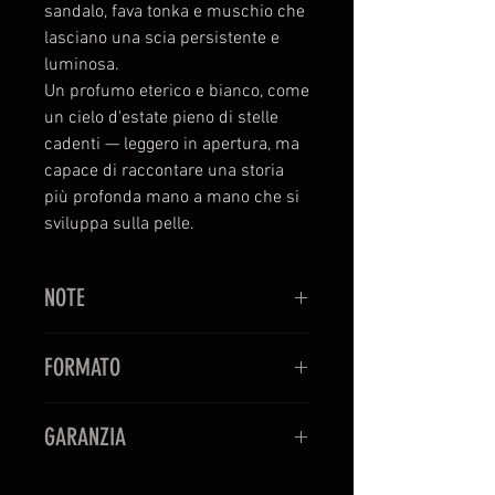
sandalo, fava tonka e muschio che
lasciano una scia persistente e
luminosa.
Un profumo eterico e bianco, come
un cielo d'estate pieno di stelle
cadenti — leggero in apertura, ma
capace di raccontare una storia
più profonda mano a mano che si
sviluppa sulla pelle.
NOTE
FLOREALE FRUTTATO
FORMATO
Famiglia olfattiva
: floreale fruttata
verde legnosa
Extrait de Parfum 100ml
Note di testa
: frutto della passione,
GARANZIA
limone e cassis, felce
Note di cuore
: garofano, mughetto,
PERFUMUM è rivenditore ufficiale