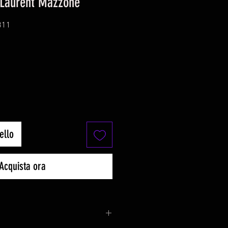
 Laurent Mazzone
811
o
ello
Acquista ora