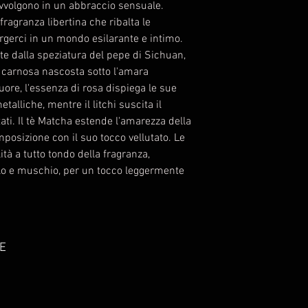
avvolgono in un abbraccio sensuale.
ragranza libertina che ribalta le
gerci in un mondo esilarante e intimo.
ate dalla speziatura del pepe di Sichuan,
a carnosa nascosta sotto l'amara
ore, l'essenza di rosa dispiega le sue
alliche, mentre il litchi suscita il
tati. Il tè Matcha estende l'amarezza della
omposizione con il suo tocco vellutato. Le
ità a tutto tondo della fragranza,
alo e muschio, per un tocco leggermente
E