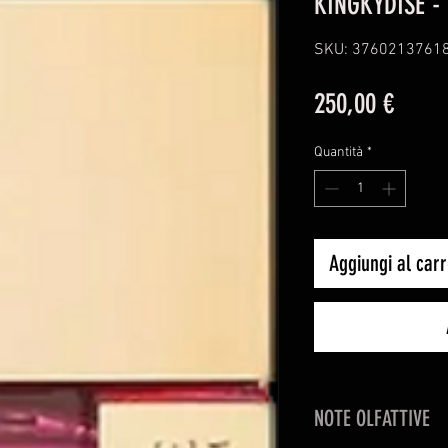
KINGKYDISE -
SKU: 3760213761
Prezz
250,00 €
Quantità
*
Aggiungi al carr
NOTE OLFATTIVE