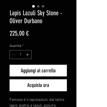
Lapis Lazuli Sky Stone -
Oliver Durbano
Prezzo
225,00 €
Quantità
*
Aggiungi al carrello
Acquista ora
Famoso è il lapislazzuli, dal latino
lapis, pietra, e lazuli, azzurro,