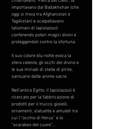
chiamavano “Pietra del Cielo”, la
importavano dal Badakhshan (che
oggi si trova tra Afghanistan e
Tagikistan) e scalpellavano
talismani di lapislazzuli
conferendo poteri magici divini e
proteggendoli contro la sfortuna.
Il suo colore blu notte evoca la
sfera celeste, gli occhi del divino e
le sue miriadi di stelle di pirite,
santuario delle anime sacre.
Nell'antico Egitto, il lapislazzuli è
ricercato per la fabbricazione di
prodotti per il trucco, gioielli,
ornamenti, statuette e amuleti tra
cui l'“occhio di Horus” e lo
“scarabeo del cuore”...