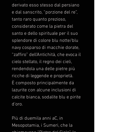
derivato esso stesso dal persiano
e dal sanscrito, “porzione del re”,
tanto raro quanto prezioso,
considerato come la pietra del
santo e dello spirituale per il suo
splendore di colore blu notte/blu
navy cosparso di macchie dorate,
“zaffiro” dell'Antichità, che evoca il
cielo stellato, il regno dei cieli,
rendendola una delle pietre più
ricche di leggende e proprietà.
È composto principalmente da
lazurite con alcune inclusioni di
calcite bianca, sodalite blu e pirite
d'oro.
Più di duemila anni aC, in
Mesopotamia, i Sumeri, che la