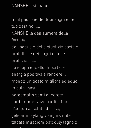
NANSHE - Nishane
Sii il padrone dei tuoi sogni e del
tuo destino ......
NANSHE la dea sumera della
fertilita
dell acqua e della giustizia sociale
protettrice dei sogni e delle
profezie ........
Lo scopo èquello di portare
energia positiva e rendere il
mondo un posto migliore ed equo
in cui vivere ........
bergamotto semi di carota
cardamomo yuzu frutti e fiori
d'acqua assoluta di rosa,
gelsomino ylang ylang irs note
talcate musciom patcouly legno di