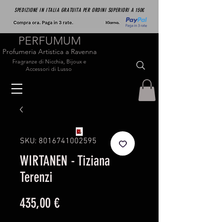
SPEDIZIONE IN ITALIA GRATUITA PER ORDINI SUPERIORI A 150€
PERFUMUM
Profumeria Artistica a Ravenna
Fragranze di Nicchia, Bijoux e
Accessori di Lusso
SKU: 8016741002595
WIRTANEN - Tiziana
Terenzi
Prezzo
435,00 €