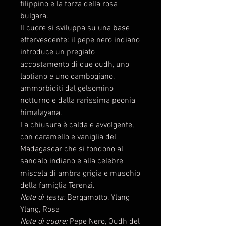
filippino e la forza della rosa
bulgara.
Il cuore si sviluppa su una base
effervescente: il pepe nero indiano
introduce un pregiato
accostamento di due oudh, uno
laotiano e uno cambogiano,
ammorbiditi dal gelsomino
notturno e dalla rarissima peonia
himalayana.
La chiusura è calda e avvolgente,
con caramello e vaniglia del
Madagascar che si fondono al
sandalo indiano e alla celebre
miscela di ambra grigia e muschio
della famiglia Terenzi.
Note di testa:
Bergamotto, Ylang
Ylang, Rosa
Note di cuore:
Pepe Nero, Oudh del