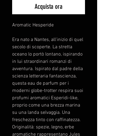
Acquista ora
Aromatic Hesperide
Era nato a Nantes, all'inizio di quel
secolo di scoperte. La stretta
oceano lo portò lontano, ispirando
in lui straordinari romanzi di
avventura. Ispirato dal padre della
scienza letteraria fantascienza,
questa eau de parfum per i
moderni globe-trotter respira suoi
profumi aromatici Esperidi-like,
proprio come una brezza marina
su una landa selvaggia. Una
freschezza tinto con raffinatezza.
Originalità: spezie, legno, erbe
aromatiche rappresentano Jules