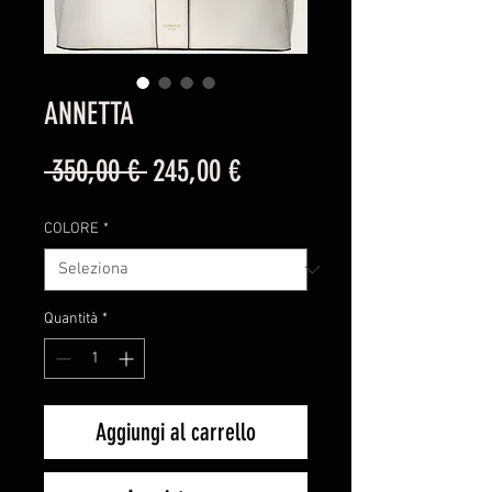
ANNETTA
Prezzo
Prezzo
 350,00 € 
245,00 €
regolare
scontato
COLORE
*
Quantità
*
Aggiungi al carrello