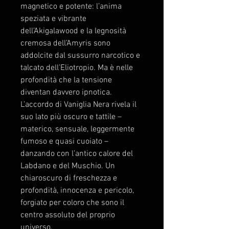
magnetico e potente: l’anima
speziata e vibrante
dell’Akigalawood e la legnosità
cremosa dell’Amyris sono
addolcite dal sussurro narcotico e
talcato dell’Eliotropio. Ma è nelle
profondità che la tensione
diventan davvero ipnotica.
L’accordo di Vaniglia Nera rivela il
suo lato più oscuro e tattile –
materico, sensuale, leggermente
fumoso e quasi cuoiato –
danzando con l’antico calore del
Labdano e del Muschio. Un
chiaroscuro di freschezza e
profondità, innocenza e pericolo,
forgiato per coloro che sono il
centro assoluto del proprio
universo.