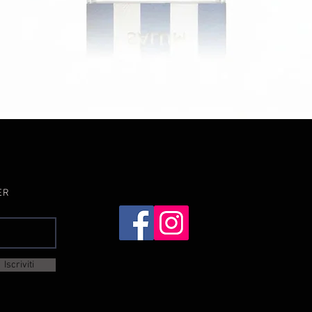
Vista rapida
ER
Iscriviti