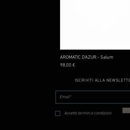
AROMATIC D'AZUR - Salum
Prezzo
98,00 €
ISCRIVITI ALLA NEWSLETT
Accetto termini e condizioni