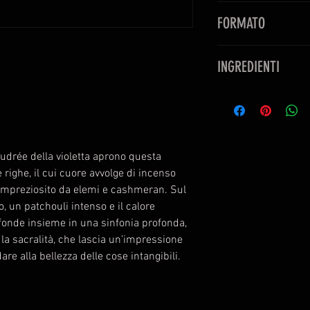
TESTA:
LIME, PEPE 
FORMATO
CUORE:
INCENSO, 
BASE:
VETIVER, PA
EAU DE PARFUM 1
Tutti i nostri Eau 
INGREDIENTI
free.
Alcohol Denat., Par
Limonene, Isoeugenol
udrée della violetta aprono questa
e righe, il cui cuore avvolge di incenso
impreziosito da elemi e cashmeran. Sul
, un patchouli intenso e il calore
i fonde insieme in una sinfonia profonda,
 la sacralità, che lascia un’impressione
dare alla bellezza delle cose intangibili.