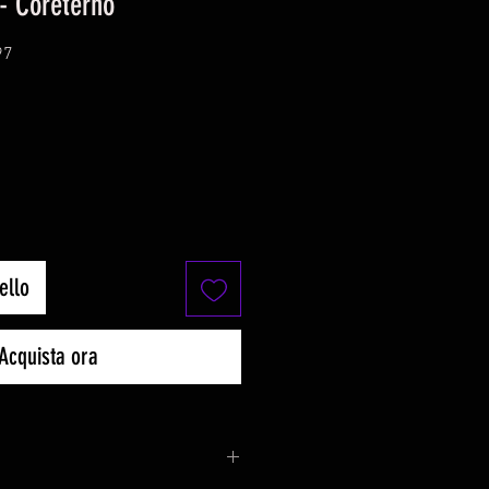
- Coreterno
97
o
ello
Acquista ora