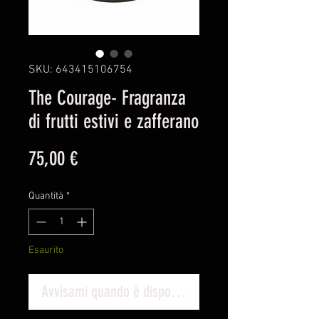
SKU: 643415106754
The Courage- Fragranza
di frutti estivi e zafferano
Prezzo
75,00 €
Quantità
*
Esaurito
Avvisami quando è disponibile