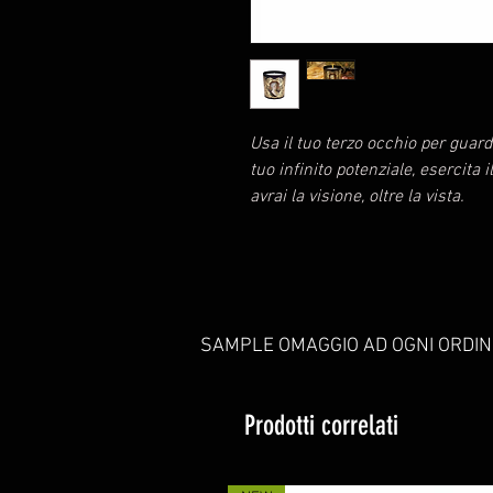
Usa il tuo terzo occhio per guard
tuo infinito potenziale, esercita i
avrai la visione, oltre la vista.
SAMPLE OMAGGIO AD OGNI ORDIN
Prodotti correlati