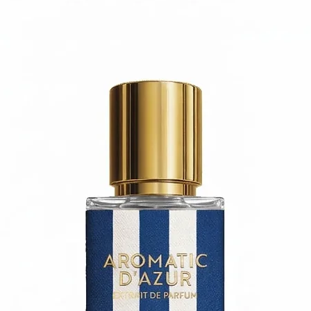
spegnerla.
Etichette incise 
Eliminate eventua
Bicchiere in vet
profumazione
Stoppino in coto
Durata: oltre 60 
Peso netto: 8.5 