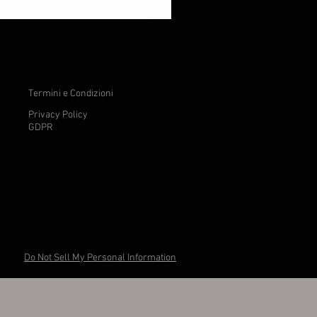
FIG TZATZIKI - Salum
Prezzo
98,00 €
Termini e Condizioni
Privacy Policy
GDPR
Do Not Sell My Personal Information