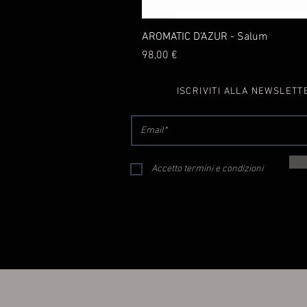
AROMATIC D'AZUR - Salum
Prezzo
98,00 €
ISCRIVITI ALLA NEWSLETT
Accetto termini e condizioni