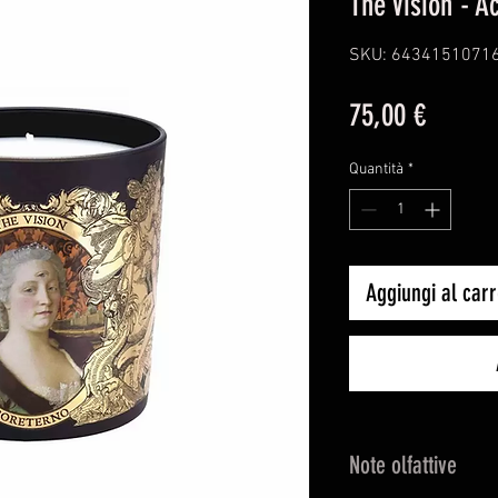
The Vision - A
SKU: 6434151071
Prezzo
75,00 €
Quantità
*
Aggiungi al carr
Note olfattive