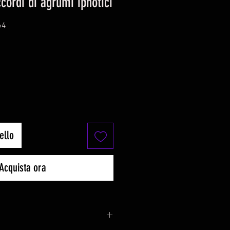
ccordi di agrumi ipnotici
64
ello
Acquista ora