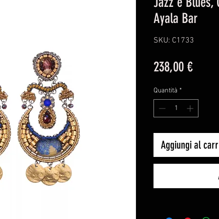
Jazz e Blues, 
Ayala Bar
SKU: C1733
Prezz
238,00 €
Quantità
*
Aggiungi al carr