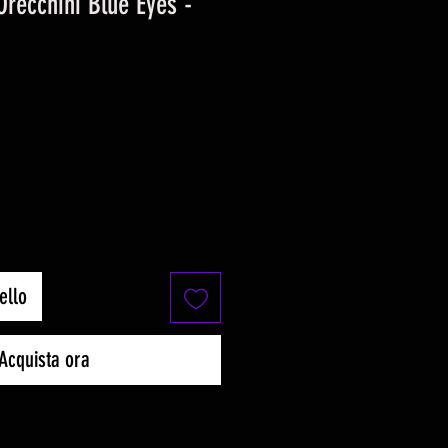
Orecchini Blue Eyes -
o
ello
Acquista ora