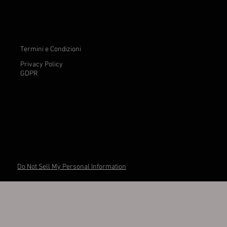
FIG TZATZIKI - Salum
Prezzo
98,00 €
Termini e Condizioni
Privacy Policy
GDPR
Do Not Sell My Personal Information