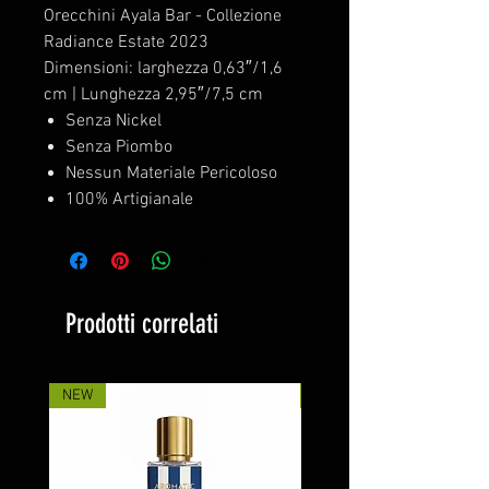
Orecchini Ayala Bar - Collezione
Radiance Estate 2023
Dimensioni: larghezza 0,63″/1,6
cm | Lunghezza 2,95″/7,5 cm
Senza Nickel
Senza Piombo
Nessun Materiale Pericoloso
100% Artigianale
Prodotti correlati
NEW
NEW