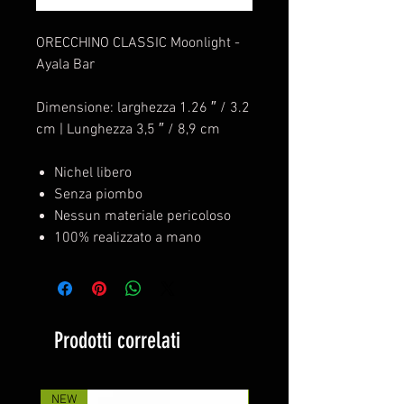
ORECCHINO CLASSIC Moonlight -
Ayala Bar
Dimensione: larghezza 1.26 ″ / 3.2
cm | Lunghezza 3,5 ″ / 8,9 cm
Nichel libero
Senza piombo
Nessun materiale pericoloso
100% realizzato a mano
Prodotti correlati
NEW
NEW